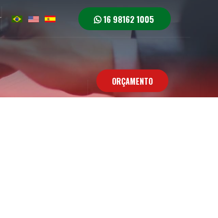
16 98162 1005
r
ORÇAMENTO
e Conosco
Contato