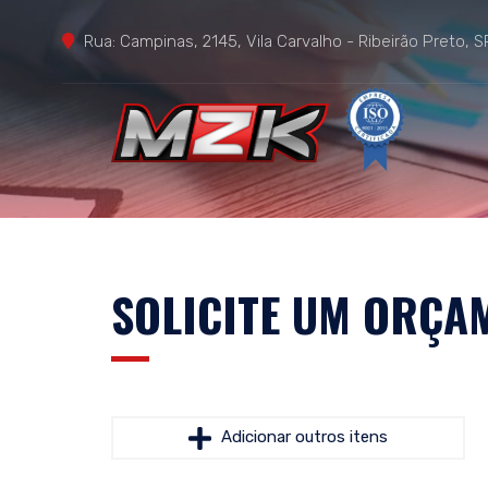
Rua: Campinas, 2145, Vila Carvalho - Ribeirão Preto, S
Home
Em
SOLICITE UM ORÇA
Adicionar outros itens