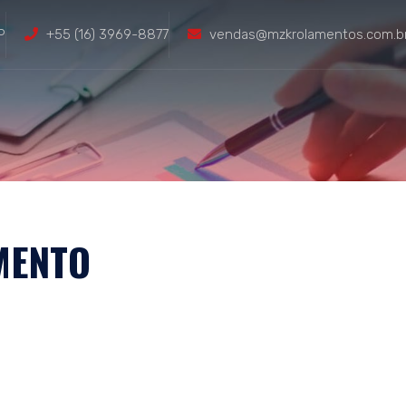
P
+55 (16) 3969-8877
vendas@mzkrolamentos.com.b
presa
Produtos
Representantes
Downloads
Trabalh
MENTO