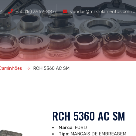
P
+55 (16) 3969-8877
vendas@mzkrolamentos.com.b
presa
Produtos
Representantes
Downloads
Trabalh
 Caminhões
RCH 5360 AC SM
RCH 5360 AC SM
Marca
: FORD
Tipo
: MANCAIS DE EMBREAGEM