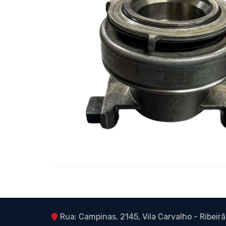
Rua: Campinas, 2145, Vila Carvalho - Ribeirã