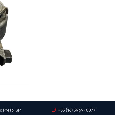
o Preto, SP
+55 (16) 3969-8877