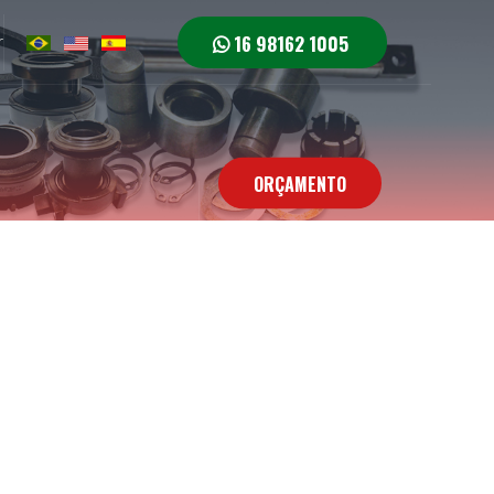
16 98162 1005
r
ORÇAMENTO
e Conosco
Contato