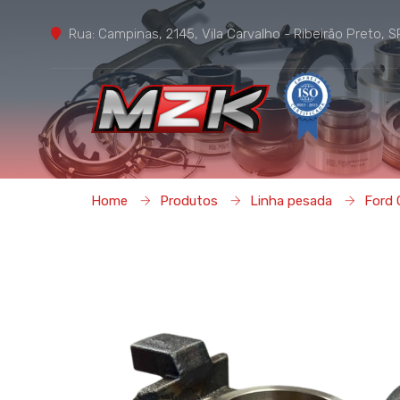
Rua: Campinas, 2145, Vila Carvalho - Ribeirão Preto, S
Home
Em
Home
Produtos
Linha pesada
Ford