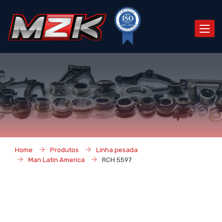
Toggle
naviga
Home
Produtos
Linha pesada
Man Latin America
RCH 5597