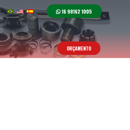
16 98162 1005
r
ORÇAMENTO
e Conosco
Contato