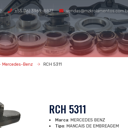
P
+55 (16) 3969-8877
vendas@mzkrolamentos.com.b
presa
Produtos
Representantes
Downloads
Trabalh
- Mercedes-Benz
RCH 5311
RCH 5311
Marca
: MERCEDES BENZ
Tipo
: MANCAIS DE EMBREAGEM